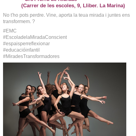
(Carrer de les escoles, 9, Lliber. La Marina)
No t'ho pots perdre. Vine, aporta la teua mirada i juntes ens
transformem. ?
#EMC
#EscoladelaMiradaConscient
#espaisperreflexionar
#educacióinfantil
#MiradesTransformadores