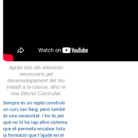
Aprèn tots els elements
necessaris pel
desenvolupament del teu
treball a la classe, dins el
nou Decret Curricular.
Sempre és un repte construir
un curs tan llarg, però també
és una necessitat. I ho és per
què no hi ha cap altre sistema
que et permeta encaixar tota
la formació que t’ajude en el