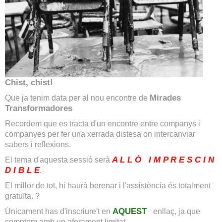
Chist, chist!
Que ja tenim data per al nou encontre de
Mirades
Transformadores
Recordem que es tracta d'un encontre entre companys i
companyes per fer una xerrada distesa on intercanviar
sabers i reflexions.
A L L Ò I M P R E S C I N
El tema d'aquesta sessió serà
D I B L E
.
El millor de tot, hi haurà berenar i l'assistència és totalment
gratuïta. ?
AQUEST
Únicament has d'inscriure't en
enllaç, ja que
comptem amb un aforament limitat.