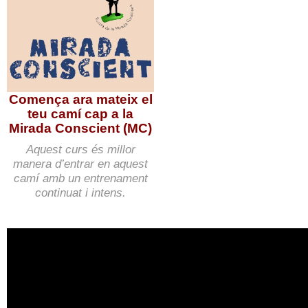
Comença ara mateix el
teu camí cap a la
Mirada Conscient (MC)
Aquest curs és millor
manera d’entrar en aquest
camí amb un entrenament
continuat i intens.