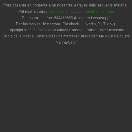
Pots posar-te en contacte amb nosaltres a través dels següents mitjans:
Pel nostre correu:
escoladelamiradaconscient@gmail.com
Pel nostre felefon: 644450853 (telegram i whatsapp)
Per las xarxes: Instagram, Facebook, Linkedin, X, Tiktok)
Copyright © 2026 Escola de la Mirada Conscient. Tots els drets reservats.
Escola de la Mirada Conscient és una marca registrada per l'MRP Escola d'Estiu
Marina-Safor