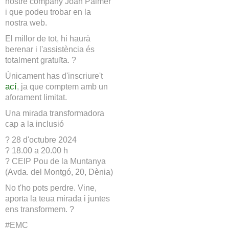
nostre company Joan Palmer
i que podeu trobar en la
nostra web.
El millor de tot, hi haurà
berenar i l'assistència és
totalment gratuïta. ?
Únicament has d'inscriure't
ací
, ja que comptem amb un
aforament limitat.
Una mirada transformadora
cap a la inclusió
? 28 d'octubre 2024
? 18.00 a 20.00 h
? CEIP Pou de la Muntanya
(Avda. del Montgó, 20, Dènia)
No t'ho pots perdre. Vine,
aporta la teua mirada i juntes
ens transformem. ?
#EMC