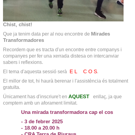
Chist, chist!
Que ja tenim data per al nou encontre de
Mirades
Transformadores
Recordem que es tracta d'un encontre entre companys i
companyes per fer una xerrada distesa on intercanviar
sabers i reflexions.
E L C O S
El tema d'aquesta sessió serà
.
El millor de tot, hi haurà berenar i l'assistència és totalment
gratuïta.
AQUEST
Únicament has d'inscriure't en
enllaç, ja que
comptem amb un aforament limitat.
Una mirada transformadora cap el cos
- 3 de febrer 2025
- 18.00 a 20.00 h
- CRA Terra de Riuraus